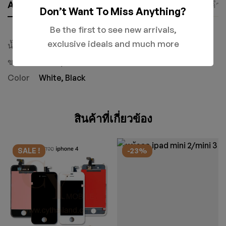
Additional Information
เกี่ยวกับแบรนด์
คำถ
Don’t Want To Miss Anything?
Be the first to see new arrivals,
iphone
exclusive ideals and much more
น้ำหนัก
ไม่ระบุ
ขนาด
ไม่ระบุ
Color
White, Black
สินค้าที่เกี่ยวข้อง
SALE !
-23%