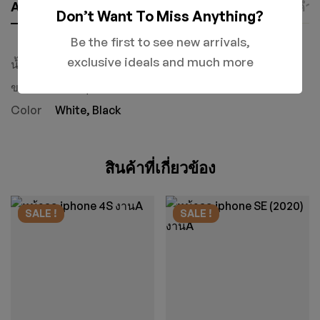
Additional Information
เกี่ยวกับแบรนด์
คำถ
Don’t Want To Miss Anything?
Be the first to see new arrivals,
iphone
exclusive ideals and much more
น้ำหนัก
ไม่ระบุ
ขนาด
ไม่ระบุ
Color
White, Black
สินค้าที่เกี่ยวข้อง
SALE !
SALE !